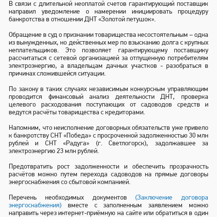
В связи с длительной неоплатой счетов гарантирующий поставщик
направил уведомление о намерении инициировать процедуру
банкротства в отношении ДНТ «Золотой петушок».
Обращение в суд о признании товарищества несостоятельным – одна
из вынужденных, но действенных мер по взысканию долга с крупных
неплательщиков. Это позволяет гарантирующему поставщику
рассчитаться с сетевой организацией за отпущенную потребителям
электроэнергию, а владельцам дачных участков - разобраться в
причинах сложившейся ситуации.
По закону в таких случаях независимым конкурсным управляющим
проводится финансовый анализ деятельности ДНТ, проверка
целевого расходования поступающих от садоводов средств и
ведутся расчёты товарищества с кредиторами.
Напомним, что неисполнение договорных обязательств уже привело
к банкротству СНТ «Победа» с просроченной задолженностью 30 млн
рублей и СНТ «Радуга» (г. Светлогорск), задолжавшее за
электроэнергию 23 млн рублей.
Предотвратить рост задолженности и обеспечить прозрачность
расчётов можно путем перехода садоводов на прямые договоры
энергоснабжения со сбытовой компанией.
Перечень необходимых документов
(Заключение договора
энергоснабжения)
вместе с заполненным заявлением можно
направить через интернет-приёмную на сайте или обратиться в один