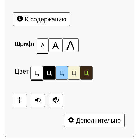
К содержанию
А
Шрифт
А
А
Цвет
Ц
Ц
Ц
Ц
Ц
Дополнительно