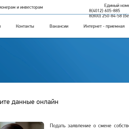
Единый номе
ионерам и инвесторам
8(4012) 605-885
8(800) 250-84-58 (б
и
Контакты
Вакансии
Интернет - приемная
ите данные онлайн
Подать заявление о смене собст