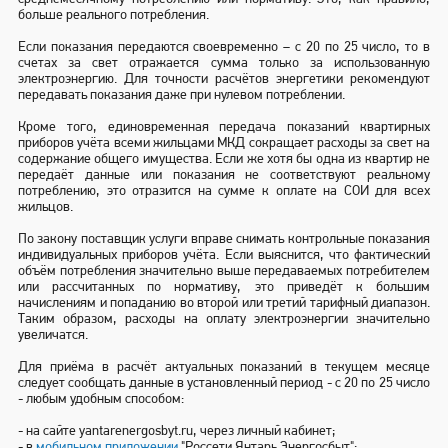
больше реального потребления.
Если показания передаются
своевременно –
с 20 по 25 число
, то
в
счетах за свет отражается сумма только за использованную
электроэнергию
. Для точности расчётов энергетики рекомендуют
передавать показания даже при нулевом потреблении.
Кроме того, единовременная передача показаний квартирных
приборов учёта всеми жильцами МКД сокращает расходы за свет на
содержание общего имущества.
Если же хотя бы одна из квартир не
передаёт данные
или показания не соответствуют реальному
потреблению,
это отразится на сумме к оплате на СОИ для всех
жильцов
.
По закону поставщик услуги вправе снимать контрольные показания
индивидуальных приборов учёта.
Если выяснится, что фактический
объём потребления значительно выше передаваемых потребителем
или рассчитанных по нормативу, это приведёт к большим
начислениям и попаданию во второй или третий тарифный диапазон.
Таким образом, расходы на оплату электроэнергии значительно
увеличатся.
Для приёма в расчёт актуальных показаний в текущем месяце
следует сообщать данные в установленный период - с 20 по 25 число
- любым удобным способом:
- на сайте yantarenergosbyt.ru, через личный кабинет;
- в
мобильном приложении
"Россети Янтарь Энергосбыт";