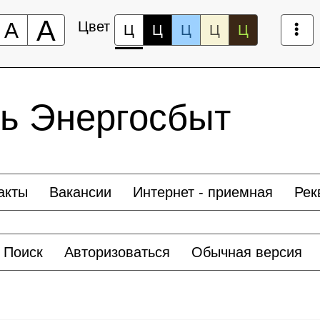
А
А
Цвет
Ц
Ц
Ц
Ц
Ц
рь Энергосбыт
акты
Вакансии
Интернет - приемная
Рек
Поиск
Авторизоваться
Обычная версия