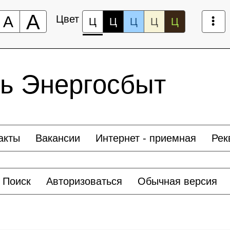
А
А
Цвет
Ц
Ц
Ц
Ц
Ц
рь Энергосбыт
акты
Вакансии
Интернет - приемная
Рек
Поиск
Авторизоваться
Обычная версия