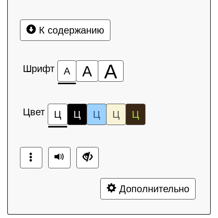
К содержанию
А
Шрифт
А
А
Цвет
Ц
Ц
Ц
Ц
Ц
Дополнительно