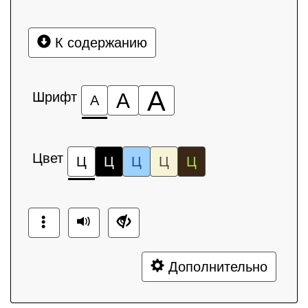
К содержанию
А
Шрифт
А
А
Цвет
Ц
Ц
Ц
Ц
Ц
Дополнительно