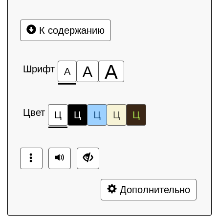
К содержанию
А
Шрифт
А
А
Цвет
Ц
Ц
Ц
Ц
Ц
Дополнительно